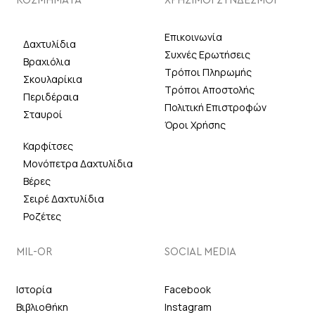
ΚΟΣΜΗΜΑΤΑ
ΧΡΗΣΙΜΟΙ ΣΥΝΔΕΣΜΟΙ
Επικοινωνία
Δαχτυλίδια
Συχνές Ερωτήσεις
Βραχιόλια
Τρόποι Πληρωμής
Σκουλαρίκια
Τρόποι Αποστολής
Περιδέραια
Πολιτική Επιστροφών
Σταυροί
Όροι Χρήσης
Καρφίτσες
Μονόπετρα Δαχτυλίδια
Βέρες
Σειρέ Δαχτυλίδια
Ροζέτες
MIL-OR
SOCIAL MEDIA
Ιστορία
Facebook
Βιβλιοθήκη
Instagram