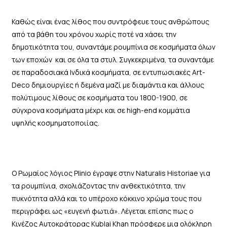
Καθώς είναι ένας λίθος που συντρόφευε τους ανθρώπους
από τα βάθη του χρόνου χωρίς ποτέ να χάσει την
δημοτικότητα του, συναντάμε ρουμπίνια σε κοσμήματα όλων
των εποχών και σε όλα τα στυλ. Συγκεκριμένα, τα συναντάμε
σε παραδοσιακά Ινδικά κοσμήματα, σε εντυπωσιακές Art-
Deco δημιουργίες ή δεμένα μαζί με διαμάντια και άλλους
πολύτιμους λίθους σε κοσμήματα του 1800-1900, σε
σύγχρονα κοσμήματα μέχρι και σε high-end κομμάτια
υψηλής κοσμηματοποιίας.
Ο Ρωμαίος λόγιος Plinio έγραψε στην Naturalis Historiae για
τα ρουμπίνια, σχολιάζοντας την ανθεκτικότητα, την
πυκνότητα αλλά και το υπέροχο κόκκινο χρώμα τους που
περιγράφει ως «ευγενή φωτιά». Λέγεται επίσης πως ο
Κινέζος Αυτοκράτορας Kublai Khan πρόσφερε μια ολόκληρη