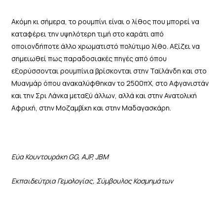
Ακόμη κι σήμερα, το ρουμπίνι είναι ο λίθος που μπορεί να
καταφέρει την υψηλότερη τιμή στο καράτι από
οποιονδήποτε άλλο χρωματιστό πολύτιμο λίθο. Αξίζει να
σημειωθεί πως παραδοσιακές πηγές από όπου
εξορύσσονται ρουμπίνια βρίσκονται στην Ταϊλάνδη και στο
Μυανμάρ όπου ανακαλύφθηκαν το 2500πΧ, στο Αφγανιστάν
και την Σρι Λάνκα μεταξύ άλλων, αλλά και στην Ανατολική
Αφρική, στην Μοζαμβίκη και στην Μαδαγασκάρη.
Εύα Κουντουράκη GG, AJP, JBM
Εκπαιδεύτρια Γεμολογίας, Σύμβουλος Κοσμημάτων