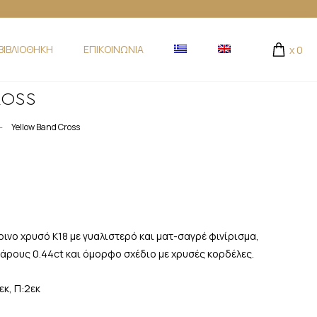
ΒΙΒΛΙΟΘΗΚΗ
ΕΠΙΚΟΙΝΩΝΙΑ
x
0
ROSS
-
Yellow Band Cross
ινο χρυσό Κ18 με γυαλιστερό και ματ-σαγρέ φινίρισμα,
βάρους 0.44ct και όμορφο σχέδιο με χρυσές κορδέλες.
εκ, Π:2εκ