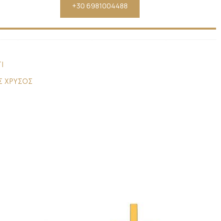
+30 6981004488
Ι
Σ ΧΡΥΣΟΣ