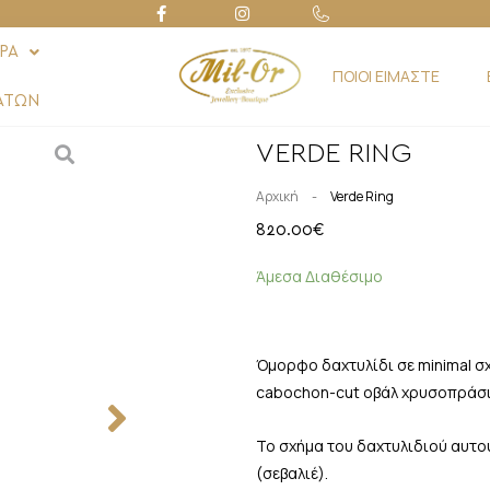
ΡΑ
ΠΟΙΟΙ ΕΙΜΑΣΤΕ
ΑΤΩΝ
VERDE RING
-
Αρχική
Verde Ring
820.00
€
Άμεσα Διαθέσιμο
Όμορφο δαχτυλίδι σε minimal σχ
cabochon-cut οβάλ χρυσοπράσι
Το σχήμα του δαχτυλιδιού αυτού
(σεβαλιέ).