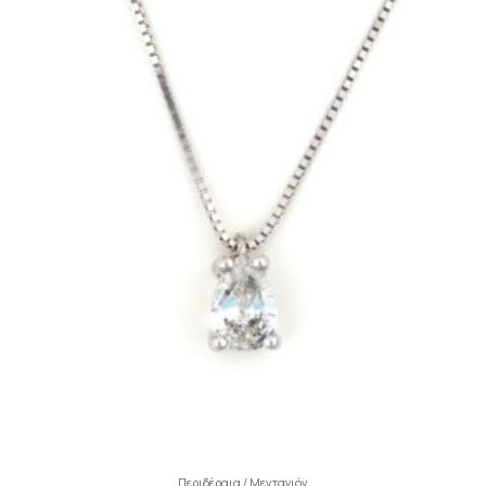
Περιδέραια / Μενταγιόν