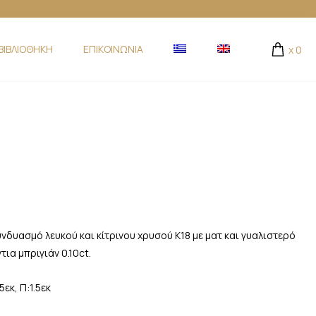
ΒΙΒΛΙΟΘΗΚΗ
ΕΠΙΚΟΙΝΩΝΙΑ
x
0
δυασμό λευκού και κίτρινου χρυσού Κ18 με ματ και γυαλιστερό
ια μπριγιάν 0.10ct.
εκ, Π:1.5εκ