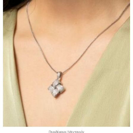
Περιδέραια / Μενταγιόν