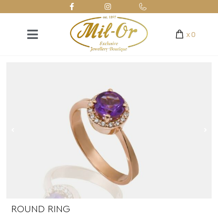
x
0
ROUND RING