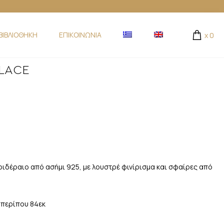
ΒΙΒΛΙΟΘΗΚΗ
ΕΠΙΚΟΙΝΩΝΙΑ
x
0
LACE
δέραιο από ασήμι 925, με λουστρέ φινίρισμα και σφαίρες από
 περίπου 84εκ