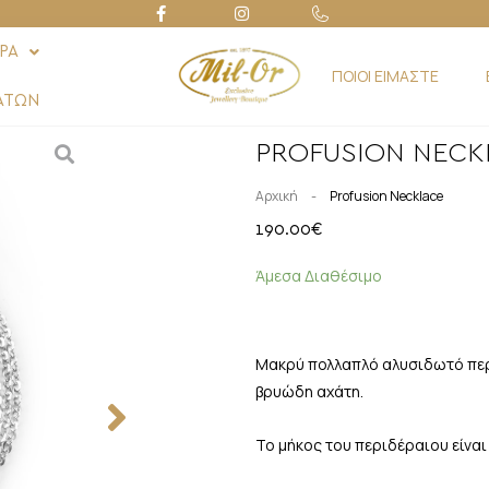
ΡΑ
ΠΟΙΟΙ ΕΙΜΑΣΤΕ
ΑΤΩΝ
PROFUSION NECK
-
Αρχική
Profusion Necklace
190.00
€
Άμεσα Διαθέσιμο
Μακρύ πολλαπλό αλυσιδωτό περι
βρυώδη αχάτη.
Το μήκος του περιδέραιου είναι