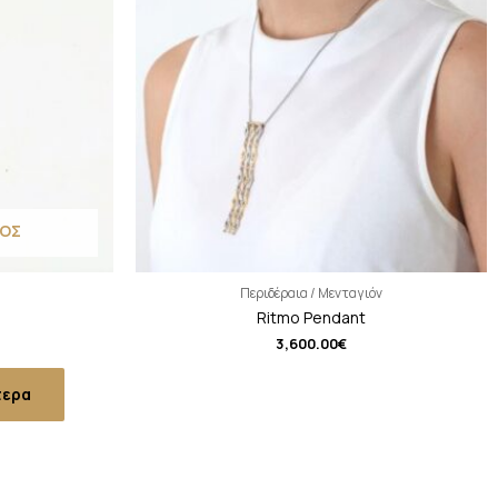
ΟΣ
Περιδέραια / Μενταγιόν
Ritmo Pendant
3,600.00
€
τερα