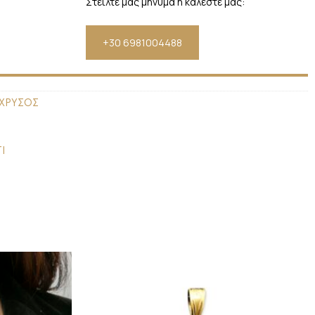
Στείλτε μας μήνυμα ή καλέστε μας:
+30 6981004488
 ΧΡΥΣΟΣ
Ι