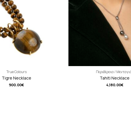
True Colours
Περιδέραια / Μενταγι
Tigre Necklace
Tahiti Necklace
900.00
€
4,180.00
€