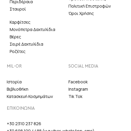
Περιδέραια
Πολιτική Επιστροφών
Σταυροί
Όροι Χρήσης
Καρφίτσες
Μονόπετρα Δαχτυλίδια
Βέρες
Σειρέ Δαχτυλίδια
Ροζέτες
MIL-OR
SOCIAL MEDIA
Ιστορία
Facebook
Βιβλιοθήκη
Instagram
Κατασκευή Κοσμημάτων
Tik Tok
ΕΠΙΚΟΙΝΩΝΙΑ
+30 2310 237 826
+30 698 100 4488 (για viber, whatsApp, sms)