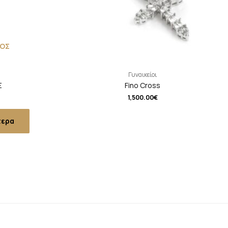
ΟΣ
Γυναικείοι
Σ
Fino Cross
1,500.00
€
τερα