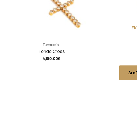
Ε
Γυναικείοι
Tondo Cross
4,150.00
€
Δια