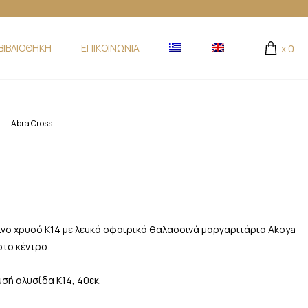
ΒΙΒΛΙΟΘΗΚΗ
ΕΠΙΚΟΙΝΩΝΙΑ
x
0
-
Abra Cross
νο χρυσό Κ14 με λευκά σφαιρικά θαλασσινά μαργαριτάρια Akoya
στο κέντρο.
σή αλυσίδα Κ14, 40εκ.